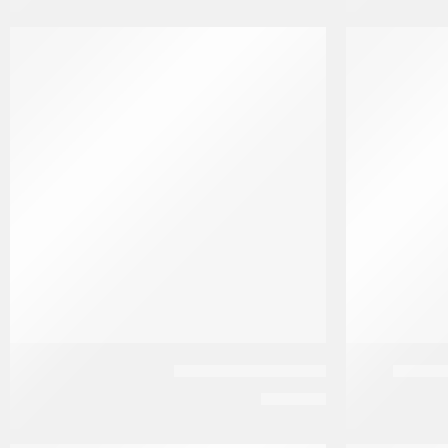
ن سوبر
ايمامي شامبو 7 زيوت
EGP
185