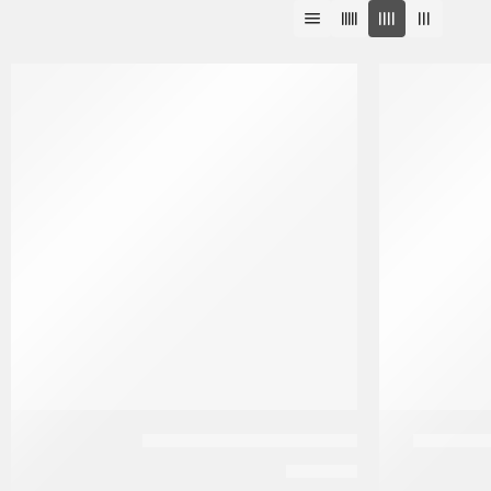
ين 250
افريكاز بست طقم فرد شعر
EGP
550