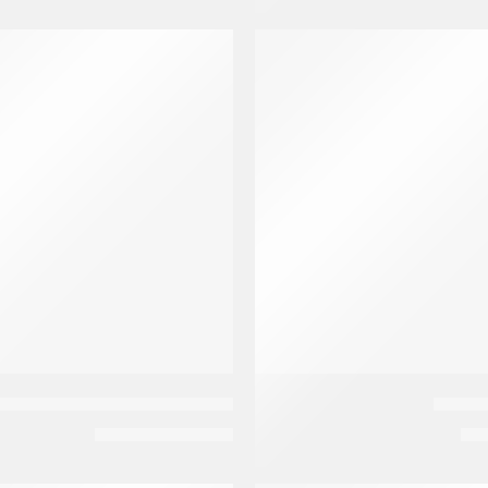
-15%
للقشره
او ار اس فرد اعشاب زيت زيتو
EGP
170
EG
EGP
200