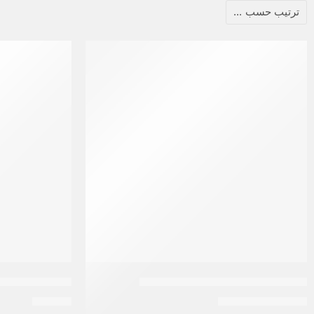
ترتيب حسب
...
-13%
أورديناري مالتى بيبتيد سيرم للشعر
إيڤـا حمام كري
EGP
70
EGP
650
EGP
750