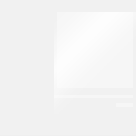
متميز
بديل بروتين نتائج الطبيعه كريم تنعيم الشعر 35 جرام
EGP
30