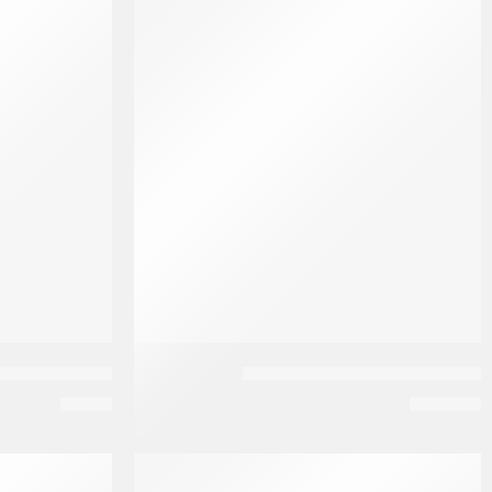
ايمامي شامبو الوفيرا +جوز هند
بانوكسيل 5% جل 40 جم
EGP
9
EGP
185