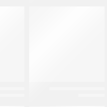
-35%
-11%
الو ايفا زيت شعر ارجان 100 ملى
اليجون شامبو 
P
130
EGP
40
EGP
200
EGP
45