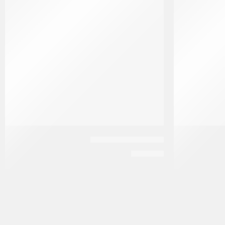
تريس لوشن | 60 مل
EGP
220