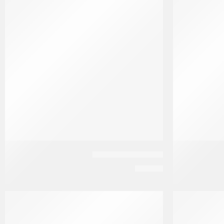
بيوستريت فرد لشعر
EGP
80