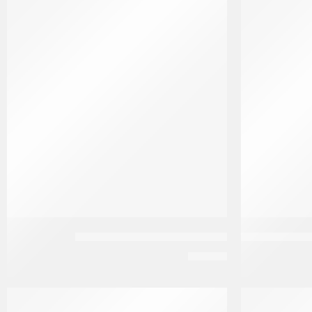
 الشعر 35 جرام
بلوب كريم فرد برطمان 500جم
EGP
60