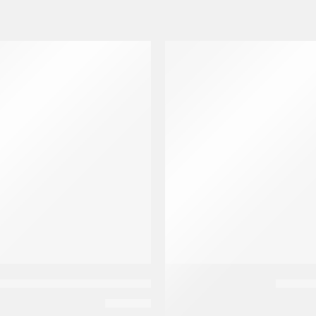
م باوتش
افريكاز بست شامبو وبلسم بالبروت
EGP
200