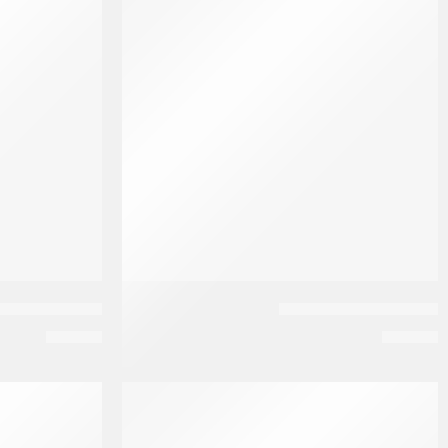
بلوب واكس بجوز الهند
بليس حمام كريم 
EGP
75
EGP
50