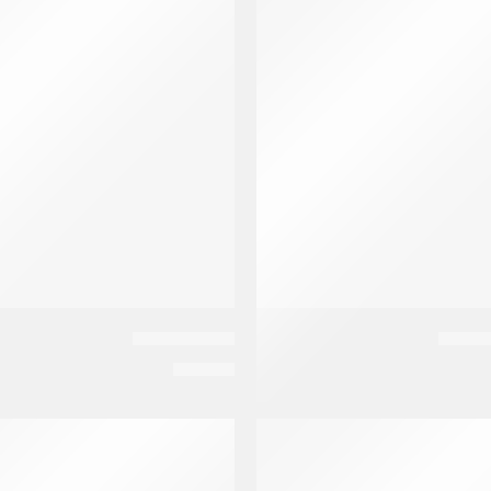
250
بيتادين شامبو
EGP
90