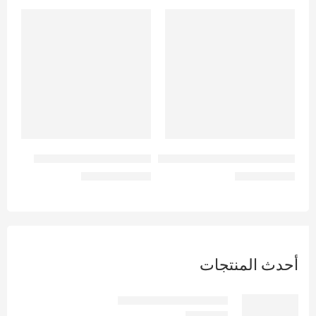
-8%
-20%
أورال بي | فرشاة أسنان كلاسيك كير متوسطة
أورديناري بيلنج سوليوشن
EGP
600
EGP
40
EGP
650
EGP
50
أحدث المنتجات
بونوزوم حقن -Bonosome
EGP
2.000