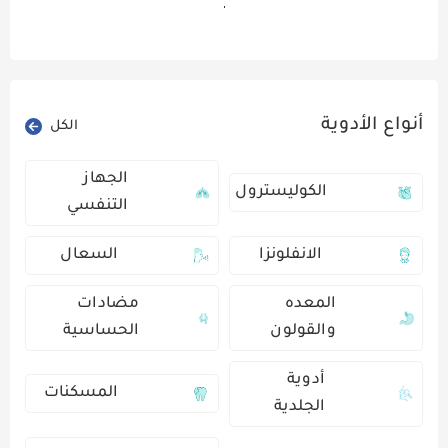
أنواع الأدوية
الكل
الجهاز
الكوليسترول
التنفسي
الانفلونزا
السعال
المعده
مضادات
والقولون
الحساسية
أدوية
المسكنات
الجلدية