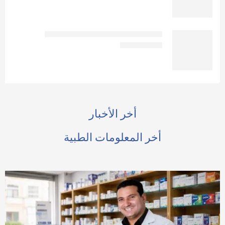
افوفا | لوشن للجسم واليدين | 63مل
EGP
60
EGP
65
أخر الأخبار
أخر المعلومات الطبية