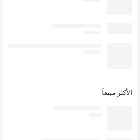
ربيف 44 - rebif 44 syring
EGP
8.606
سكار اف اكس سيليكون شيت 2.5*55سم Scar fx silicone 1 sheet 2.5x55 cm
EGP
1.590
الأكثر مبيعاً
اكتينون 2 مجم | 30 قرص
EGP
51