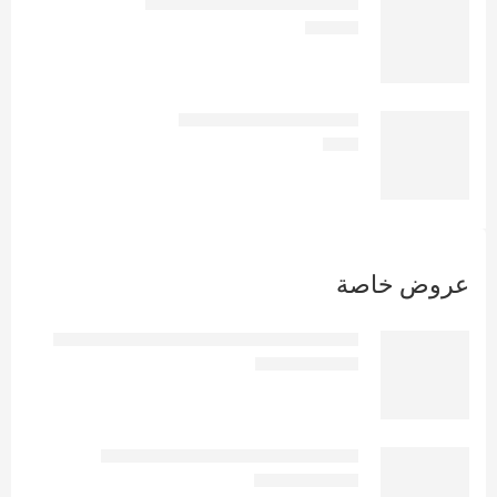
سيدوتستون 250 مجم | امبول
EGP
200
رابيفلام 50 مجم 10اقراص
EGP
8
عروض خاصة
إستيلين فيتامين سي مقشر الشفاه بالسكر
EGP
175
EGP
200
إيڤا سكين كير معطر الجسم 240 مل
EGP
190
EGP
220