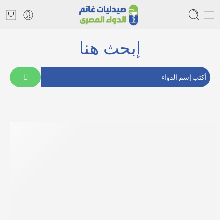
إبحث هنا
أدوية مستوردة
& فيتامينات
تسوق الآن