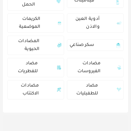
فيتامينات
الحمل
أدوية العين
الكريمات
والاذن
الموضعية
المضادات
سكر صناعي
الحيوية
مضادات
مضاد
الفيروسات
للفطريات
مضاد
مضادات
للطفيليات
الاكتئاب