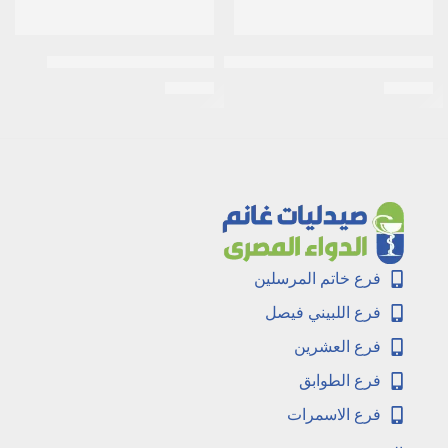
استيل سستايين 200مجم 10اكياس
اكرتين 0.05% كريم 30جرام
EGP
26
EGP
30
فرع خاتم المرسلين
فرع اللبيني فيصل
فرع العشرين
فرع الطوابق
فرع الاسمرات