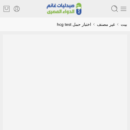
بيت
غير مصنف
اختبار حمل hcg test