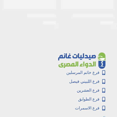
اكنى ستوب 30مجم كريم
اكتيمار 50 كبسول
EGP
90
EGP
33
فرع خاتم المرسلين
فرع اللبيني فيصل
فرع العشرين
فرع الطوابق
فرع الاسمرات