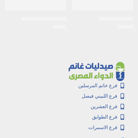
كالم سكين 20 جم
بيتاميثازون 20 جم كريم
EGP
9
EGP
23
فرع خاتم المرسلين
فرع اللبيني فيصل
فرع العشرين
فرع الطوابق
فرع الاسمرات