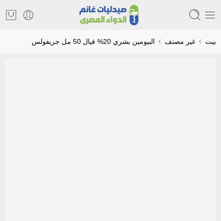
بيت
غير مصنف
البيومين بشري 20% فيال 50 مل جريفولس