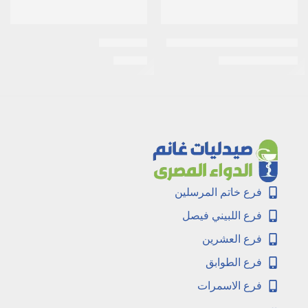
ديزار| كريم أساس فيتامين سي
اكنيديو جيل
EGP
25
EGP
120
EGP
130
فرع خاتم المرسلين
فرع اللبيني فيصل
فرع العشرين
فرع الطوابق
فرع الاسمرات