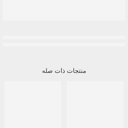
منتجات ذات صله
متميز
-8%