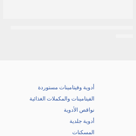
بديالايت | محلول بنكهة التفاح للوقاية من الجفاف | 200مل
EGP
70
أدوية وفيتامينات مستوردة
الفيتامينات والمكملات الغذائية
نواقص الأدوية
أدوية جلدية
المسكنات