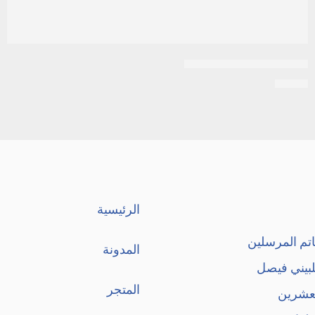
امريزول | 5 اقماع شوجية
EGP
7
الرئيسية
تم المرسلين
المدونة
لبيني فيصل
المتجر
لعشرين