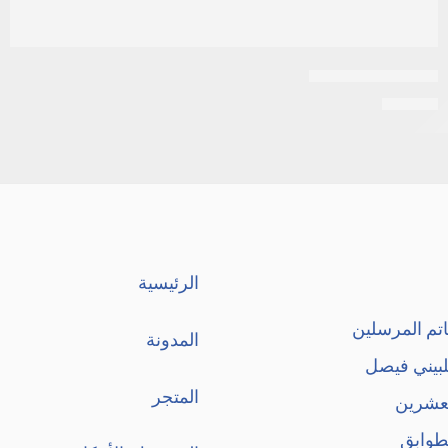
ا-فيتون 20 كبسولة
EGP
19
الرئيسية
تم المرسلين
المدونة
لبيني فيصل
المتجر
لعشرين
طوابق