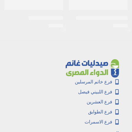
اكرتين 0.025% كريم 30جرام
اكنيتاز 15جرام جيل
EGP
14
EGP
36
فرع خاتم المرسلين
فرع اللبيني فيصل
فرع العشرين
فرع الطوابق
فرع الاسمرات