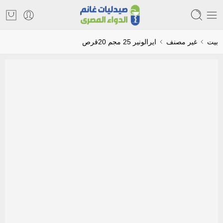
بيت
غير مصنف
ايرالونير 25 مجم 20قرص