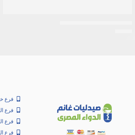
استيل سستايين 200مجم 10اكياس
EGP
30
فرع خا
فرع ال
فرع ا
فرع ال