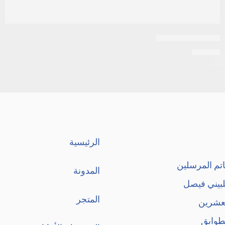
اكني ستوب لوشن
EGP
50
الرئيسية
تم المرسلين
المدونة
لبيني فيصل
المتجر
لعشرين
طوابق