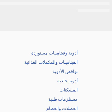
جونسون بيبي شامبو جولد للأطفال لتنظيف وتسهيل تصفيف الشعر | 0
EGP
180
EGP
200
أدوية وفيتامينات مستوردة
الفيتامينات والمكملات الغذائية
نواقص الأدوية
أدوية جلدية
المسكنات
مستلزمات طبية
العضلات والعظام