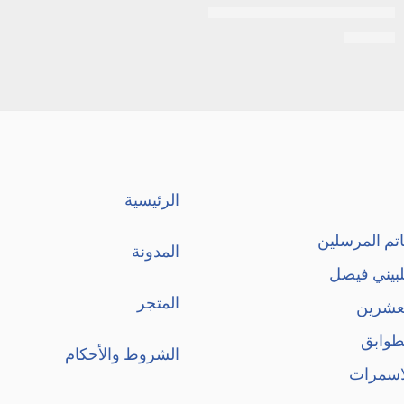
ايفا فرشة اسنان اطفال+هدية
EGP
40
الرئيسية
تم المرسلين
المدونة
لبيني فيصل
المتجر
لعشرين
طوابق
الشروط والأحكام
اسمرات