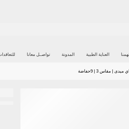
منا
العناية الطبية
المدونة
تواصــل معانا
للتعاقدا
ى | مقاس 3 | 9حفاضة