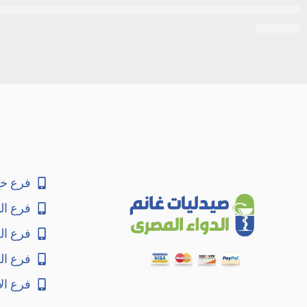
سيريلاك | 3 فواكه مع القمح واللبن والحديد بالاضافة للفيتامينات والبروبيوتيك | 250جم
EGP
100
فرع خا
فرع ال
فرع ا
فرع ال
فرع ال