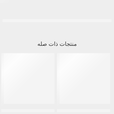
منتجات ذات صله
متميز
-13%
ديزار| كريم فيتامين سي بيوتي 50 مل
لونا | مجموعة مرطب شفاه | 6 قطع