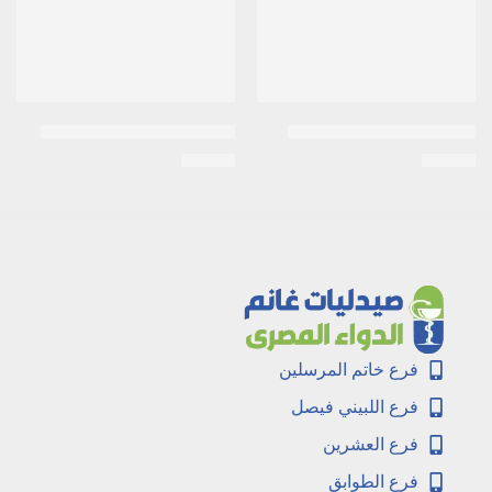
بيسلفون 8 مجم | 10 أقراص
تلفاست 120 Telfast | اقراص
EGP
76
EGP
14
فرع خاتم المرسلين
فرع اللبيني فيصل
فرع العشرين
فرع الطوابق