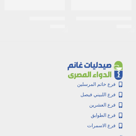
ابيمول لبوس abimol للأطفال
اكنيتاز 15جرام جيل
EGP
14
EGP
15
فرع خاتم المرسلين
فرع اللبيني فيصل
فرع العشرين
فرع الطوابق
فرع الاسمرات