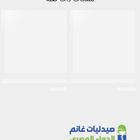
سيريلاك | 3 فواكه مع القمح واللبن والحديد بالاضافة للفيتامينات والبروبيوتيك | 250جم
جونسون | كولونيا اطفال ندى الصباح | 00
EGP
110
EGP
100