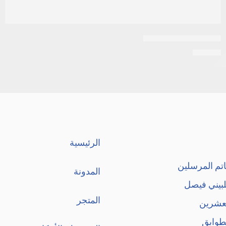
افتاميد اورال جل للفم
EGP
88
الرئيسية
تم المرسلين
المدونة
لبيني فيصل
المتجر
لعشرين
طوابق