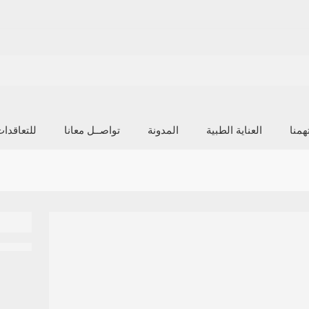
منا
العناية الطبية
المدونة
تواصــل معانا
للتعاقدا