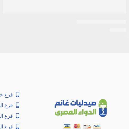
اى زد جلوبين 30 كبسولة
EGP
25
فرع خا
فرع ال
فرع ا
فرع ال