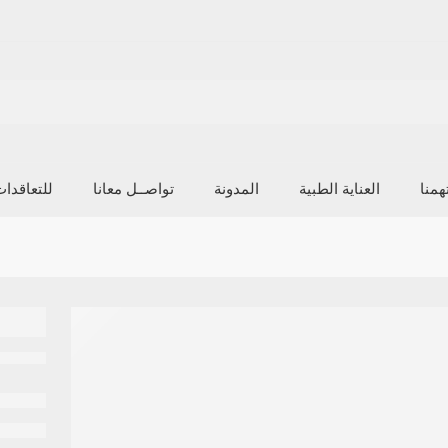
منا
العناية الطبية
المدونة
تواصــل معانا
للتعاقدا