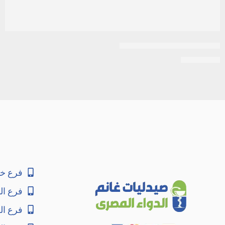
سبيك سموث شراب 450 مل
EGP
5.500
فرع خا
فرع ال
فرع ا