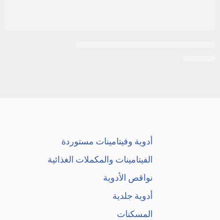
التروكسين ١٠٠ مكجم مستورد 100 قرص
EGP
850
أدوية وفيتامينات مستوردة
الفيتامينات والمكملات الغذائية
نواقص الأدوية
أدوية جلدية
المسكنات