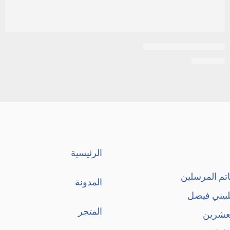
بانادول اكسترا مستورد
EGP
300
الرئيسية
تم المرسلين
المدونة
لبيني فيصل
المتجر
لعشرين