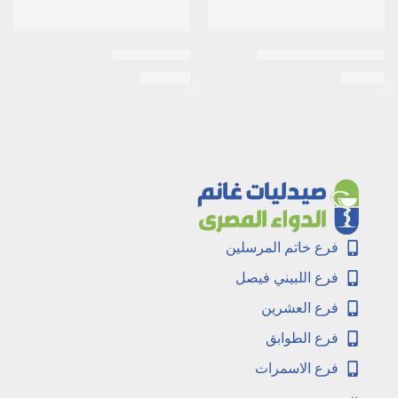
نو جرافيدا لبوس مهبلى
جينيرا 21قرص
EGP
124
EGP
42
فرع خاتم المرسلين
فرع اللبيني فيصل
فرع العشرين
فرع الطوابق
فرع الاسمرات