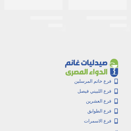
اكتوس 15 ملى اقراص
اكتيمار 50 كبسول
EGP
90
EGP
210
فرع خاتم المرسلين
فرع اللبيني فيصل
فرع العشرين
فرع الطوابق
فرع الاسمرات