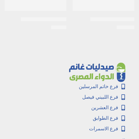
Acivirax 800mg 20tab
اكنى-كير 2% 20جم جيل
EGP
20
EGP
107
فرع خاتم المرسلين
فرع اللبيني فيصل
فرع العشرين
فرع الطوابق
فرع الاسمرات