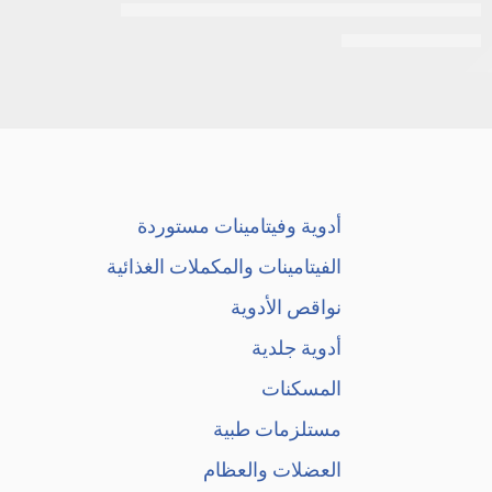
مجموعة العناية بالبشرة من ديزار بيوتي، 5 قطع
EGP
750
EGP
850
أدوية وفيتامينات مستوردة
الفيتامينات والمكملات الغذائية
نواقص الأدوية
أدوية جلدية
المسكنات
مستلزمات طبية
العضلات والعظام