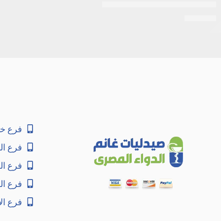
مرطب الشفاه بالصبار من فازلين
EGP
110
فرع خا
فرع ال
فرع ا
فرع ال
فرع ال