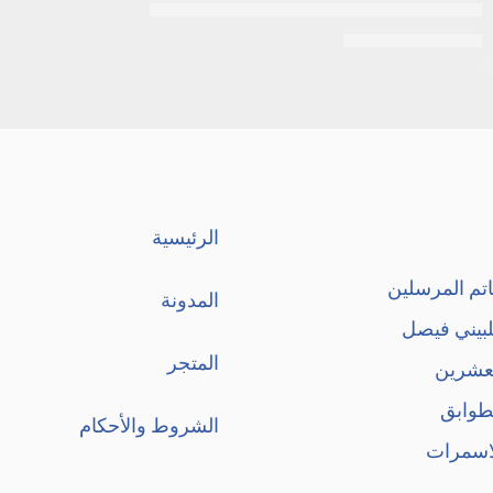
سيروم فيتامين سي للوجه من ديزار، 30 مل
EGP
115
EGP
130
الرئيسية
تم المرسلين
المدونة
لبيني فيصل
المتجر
لعشرين
طوابق
الشروط والأحكام
اسمرات