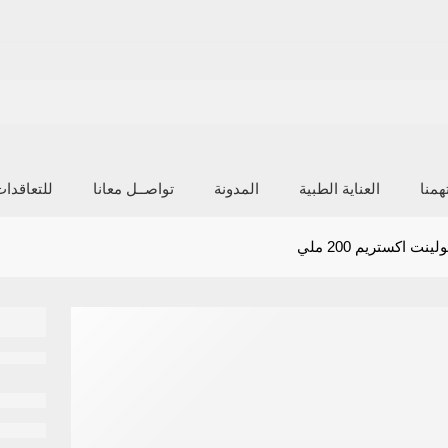
منا
العناية الطبية
المدونة
تواصــل معانا
للتعاقدا
ت اكستريم 200 ملي