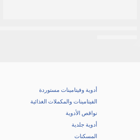
كريم 21 اكوا سوفت لوشن للجسم مع بروفيتامين B5 للبشرة العادية،400مل
EGP
300
EGP
325
أدوية وفيتامينات مستوردة
الفيتامينات والمكملات الغذائية
نواقص الأدوية
أدوية جلدية
المسكنات