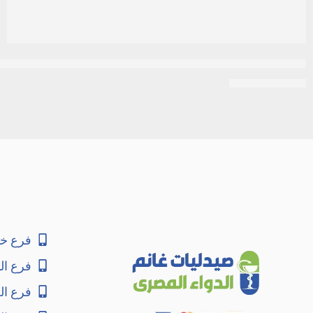
بادي ميلك مود لاتينو 200 مل سيترك بشرتك ناعمة ورائحتها طوال اليوم
EGP
75
EGP
85
فرع خا
فرع ال
فرع ا