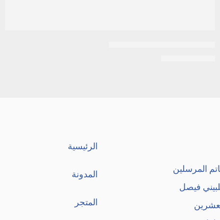
مود فيينا غسول لليدين 500 مل
EGP
55
EGP
60
الرئيسية
تم المرسلين
المدونة
لبيني فيصل
المتجر
لعشرين