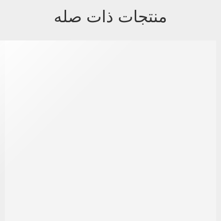
منتجات ذات صله
متميز
-8%