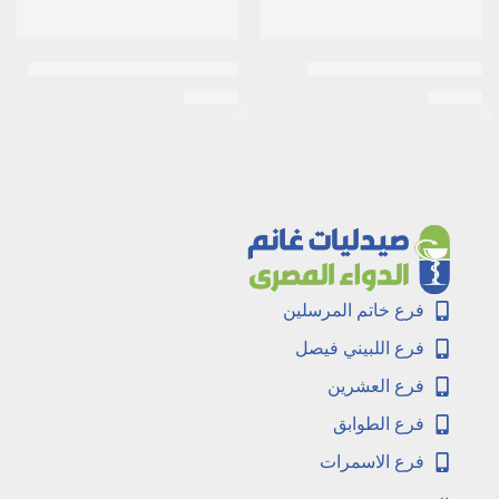
الكابرس 10مجم 30 قرص
اكت لايف 200مكجم 20كبسولة
EGP
36
EGP
78
فرع خاتم المرسلين
فرع اللبيني فيصل
فرع العشرين
فرع الطوابق
فرع الاسمرات