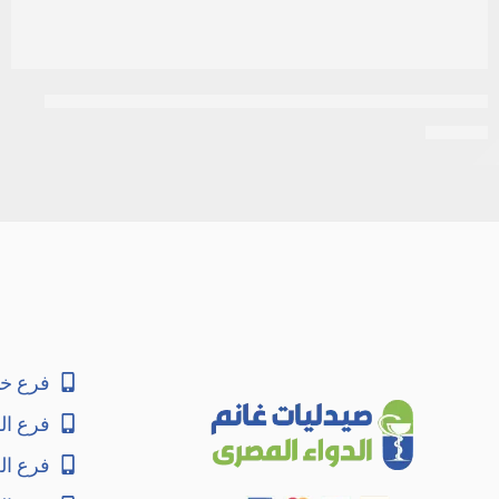
باروكستين 20مجم 30 قرص Paroxetine 20mg 30 f.c.tab
EGP
66
فرع خا
فرع ال
فرع ا