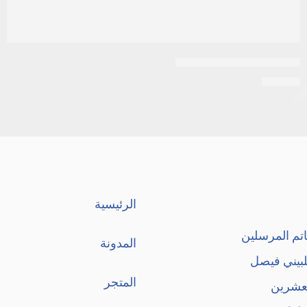
تجريتول 200 عادى اقراص
EGP
89
الرئيسية
تم المرسلين
المدونة
لبيني فيصل
المتجر
لعشرين