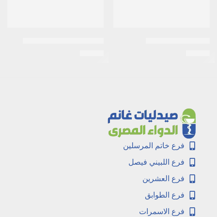
اسيلوك 300 /20قرص
اكرتين 0.05% كريم 30جرام
EGP
26
EGP
34
فرع خاتم المرسلين
فرع اللبيني فيصل
فرع العشرين
فرع الطوابق
فرع الاسمرات