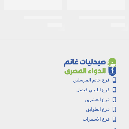
اكتوزون 30مجم 10اقراص
اسيلوك 300 /20قرص
EGP
34
EGP
34
فرع خاتم المرسلين
فرع اللبيني فيصل
فرع العشرين
فرع الطوابق
فرع الاسمرات