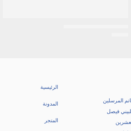
شامبو بندولين للأطفال | 250مل
EGP
95
الرئيسية
تم المرسلين
المدونة
لبيني فيصل
المتجر
لعشرين