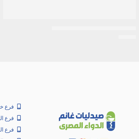
نيسلا | سيريلاك تفاح بدون لبن | 125جم
EGP
40
فرع خا
فرع ال
فرع ا