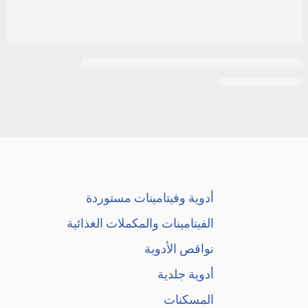
جونسون | زيت ما قبل النوم للاطفال | 200مل
EGP
95
EGP
105
أدوية وفيتامينات مستوردة
الفيتامينات والمكملات الغذائية
نواقص الأدوية
أدوية جلدية
المسكنات