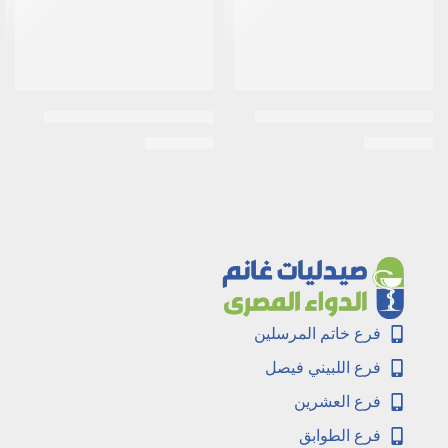
سبيك سموث شراب 450 مل
جارليك اويل 1500 كبسولات
EGP
1.000
EGP
5.500
فرع خاتم المرسلين
فرع اللبيني فيصل
فرع العشرين
فرع الطوابق