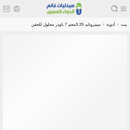
بيت
أدوية
سيتروتايد 0.25مجم 7 باودر محلول للحقن