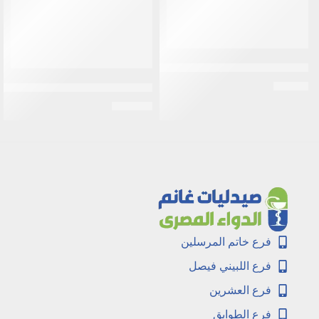
ستروسيد ماغنسيوم بلس magnesium plus فوار 12 كيس
EGP
17
جروث فورميلا دبليو جى لزيادة الوزن | 0
EGP
160
فرع خاتم المرسلين
فرع اللبيني فيصل
فرع العشرين
فرع الطوابق