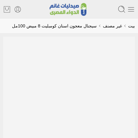
بيت
غير مصنف
سيجنال معجون اسنان كومبليت 8 مبيض 100مل