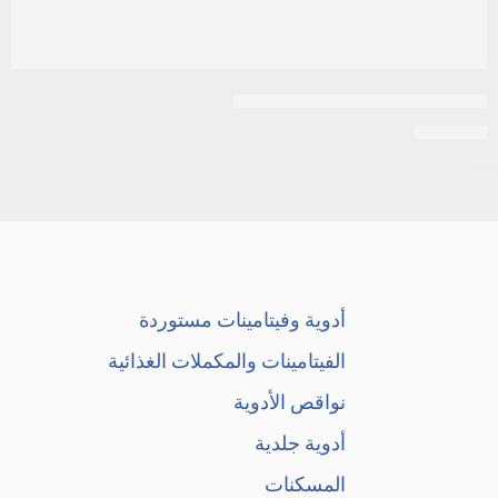
ثيوتاسيد 600 اورجينال | 20 قرص
EGP
108
أدوية وفيتامينات مستوردة
الفيتامينات والمكملات الغذائية
نواقص الأدوية
أدوية جلدية
المسكنات