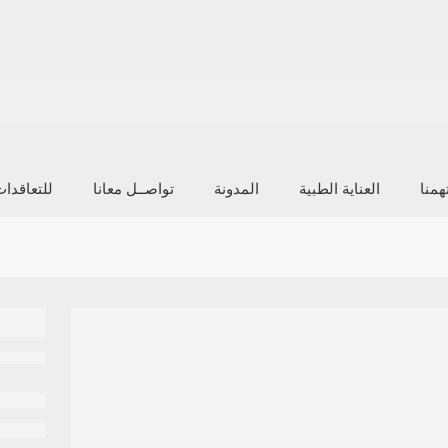
منا
العناية الطبية
المدونة
تواصــل معانا
للتعاقدا