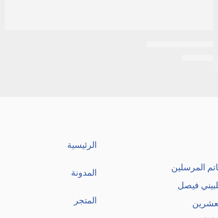
سيرفيتام 20كبسولة
EGP
118
الرئيسية
تم المرسلين
المدونة
لبيني فيصل
المتجر
لعشرين