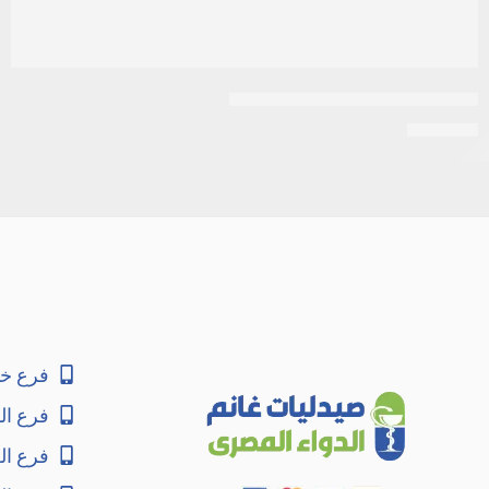
ثيوتاسيد 600 اورجينال | 30 قرص
EGP
230
فرع خا
فرع ال
فرع ا