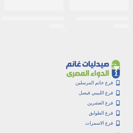
اكرتين 0.025% كريم 30جرام
فايف – فلورو اوراسيال 250 مجم 10 امبول
EGP
20
EGP
36
فرع خاتم المرسلين
فرع اللبيني فيصل
فرع العشرين
فرع الطوابق
فرع الاسمرات