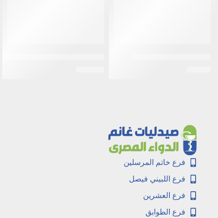
فرشة اسنان رويال اطفال
نيسلا | سيريلاك بالقمح واللبن | 500جم
EGP
175
EGP
30
فرع خاتم المرسلين
فرع اللبيني فيصل
فرع العشرين
فرع الطوابق