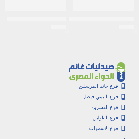
استيل سستايين 200مجم 10اكياس
استيل سيستابين 600 مجم فوار
EGP
45
EGP
30
فرع خاتم المرسلين
فرع اللبيني فيصل
فرع العشرين
فرع الطوابق
فرع الاسمرات