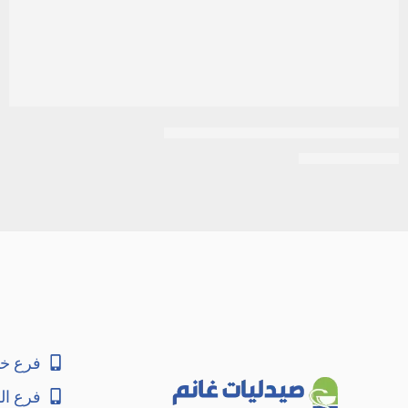
غسول لليدين مود سانتوريني 500 مل
EGP
55
EGP
60
فرع خا
فرع ال