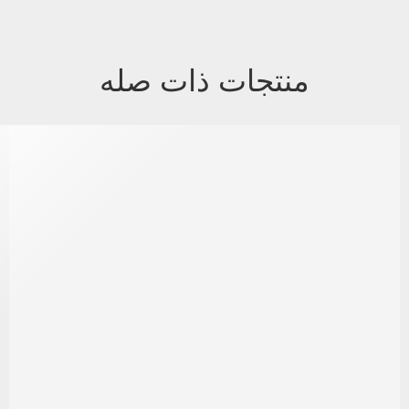
منتجات ذات صله
متميز
-13%