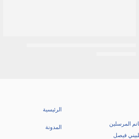
كريم 21 برو فيتامين بي 5 مرطب ومطري ،250 مل
EGP
200
EGP
230
الرئيسية
تم المرسلين
المدونة
لبيني فيصل