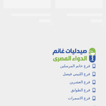
اى زد جلوبين 30 كبسولة
اكرتين 0.05% كريم 30جرام
EGP
26
EGP
25
فرع خاتم المرسلين
فرع اللبيني فيصل
فرع العشرين
فرع الطوابق
فرع الاسمرات