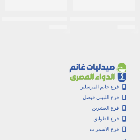
إيڤا سكين كلينيك بحمض الهيالورونيك ﭼل نهاري 45 مل
مرطب الشفاه بالكاكاو من فازلين
EGP
110
EGP
130
فرع خاتم المرسلين
فرع اللبيني فيصل
فرع العشرين
فرع الطوابق
فرع الاسمرات