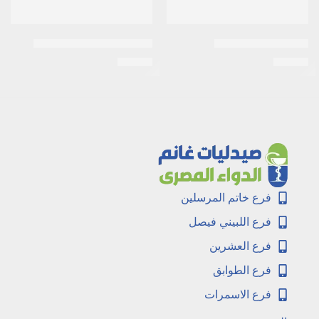
اسيلوك 300 /20قرص
اكرتين 0.05% كريم 30جرام
EGP
26
EGP
34
فرع خاتم المرسلين
فرع اللبيني فيصل
فرع العشرين
فرع الطوابق
فرع الاسمرات