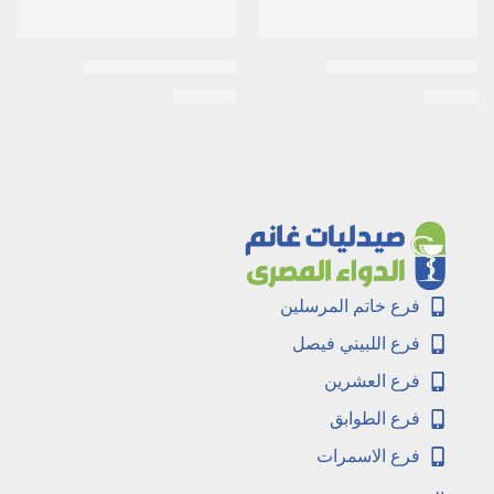
نيزابكس شامبو 80 مل
كابيكس سيرم لرموش
EGP
450
EGP
68
فرع خاتم المرسلين
فرع اللبيني فيصل
فرع العشرين
فرع الطوابق
فرع الاسمرات