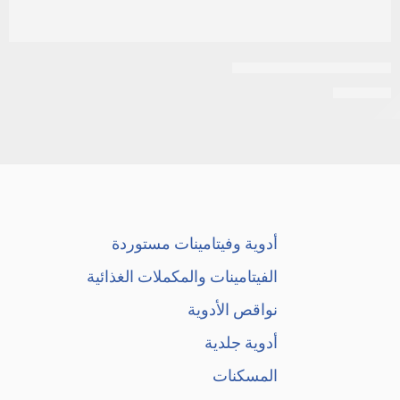
ابيليفاي 15مجم 10اقراص
EGP
331
أدوية وفيتامينات مستوردة
الفيتامينات والمكملات الغذائية
نواقص الأدوية
أدوية جلدية
المسكنات