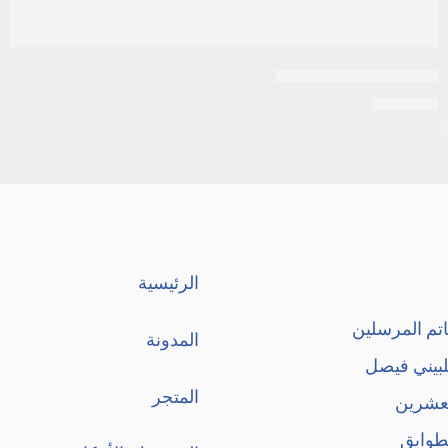
Acivirax 800mg 20tab
EGP
107
الرئيسية
تم المرسلين
المدونة
لبيني فيصل
المتجر
لعشرين
طوابق