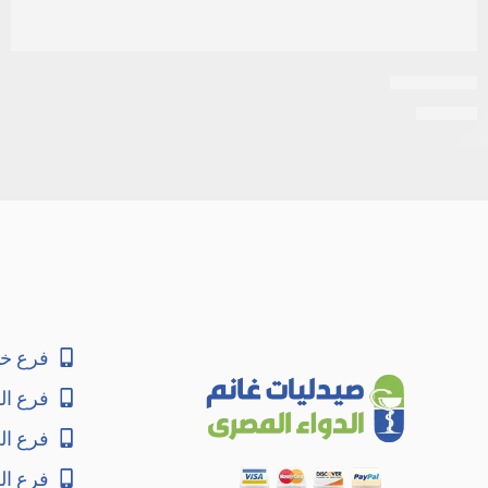
اكنيديو جيل
EGP
25
فرع خا
فرع ال
فرع ا
فرع ال