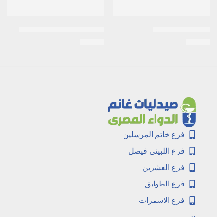
اكنيتاز 15جرام جيل
اكرتين 0.025% كريم 30جرام
EGP
36
EGP
14
فرع خاتم المرسلين
فرع اللبيني فيصل
فرع العشرين
فرع الطوابق
فرع الاسمرات