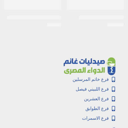
ابيليفاي 15مجم 10اقراص
اكت لايف 200مكجم 20كبسولة
EGP
36
EGP
331
فرع خاتم المرسلين
فرع اللبيني فيصل
فرع العشرين
فرع الطوابق
فرع الاسمرات