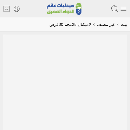
بيت
غير مصنف
لاميكتال 25مجم 30قرص