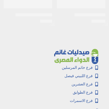
اكتيف شامبو 250مل
اى زد جلوبين 30 كبسولة
EGP
25
EGP
120
فرع خاتم المرسلين
فرع اللبيني فيصل
فرع العشرين
فرع الطوابق
فرع الاسمرات