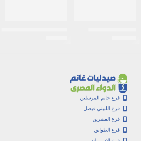
زيلودا 500مجم 120قرص
كويستران 4 مج اكياس – Questran 4g Sachets
EGP
5.000
EGP
10.000
فرع خاتم المرسلين
فرع اللبيني فيصل
فرع العشرين
فرع الطوابق
فرع الاسمرات