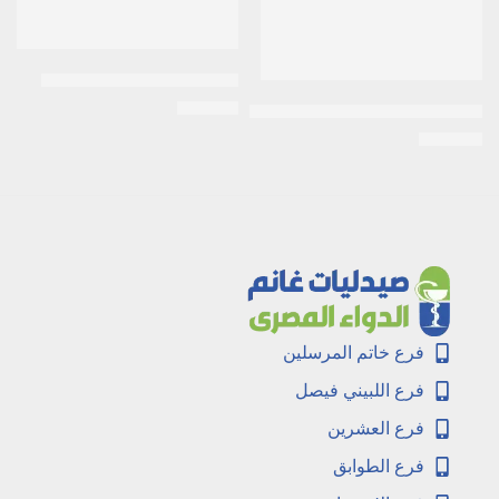
الدوميت 250 مجم | 30 قرص
EGP
111
جروث فورميلا دبليو جى لزيادة الوزن | 400جم
EGP
160
فرع خاتم المرسلين
فرع اللبيني فيصل
فرع العشرين
فرع الطوابق