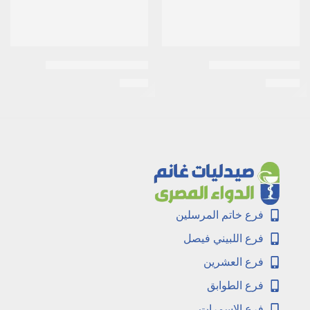
ادول اكسترا 24 قرص
بروفين فلو 60مل شراب
EGP
9
EGP
52
فرع خاتم المرسلين
فرع اللبيني فيصل
فرع العشرين
فرع الطوابق
فرع الاسمرات