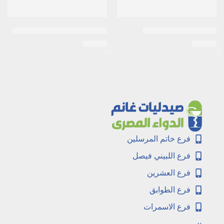
اكنى-كير 2% 20جم جيل
اكت لايف 200مكجم 20كبسولة
EGP
36
EGP
20
فرع خاتم المرسلين
فرع اللبيني فيصل
فرع العشرين
فرع الطوابق
فرع الاسمرات