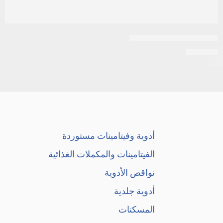
ابيليفاي 15مجم 10اقراص
EGP
331
أدوية وفيتامينات مستوردة
الفيتامينات والمكملات الغذائية
نواقص الأدوية
أدوية جلدية
المسكنات