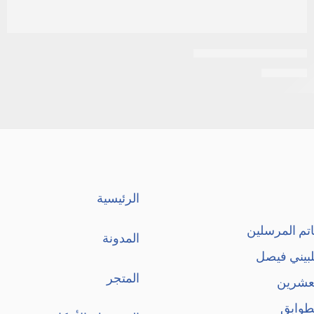
Acivirax 800mg 20tab
EGP
107
الرئيسية
تم المرسلين
المدونة
لبيني فيصل
المتجر
لعشرين
طوابق