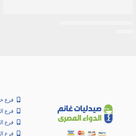
استيل سستايين 200مجم 10اكياس
EGP
30
فرع خا
فرع ال
فرع ا
فرع ال