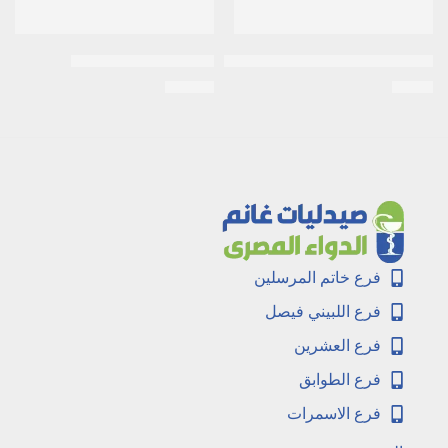
امريزول 500 مجم | 5 اقماع مهبلية
ديرماتين 14جرام | كريم
EGP
15
EGP
8
فرع خاتم المرسلين
فرع اللبيني فيصل
فرع العشرين
فرع الطوابق
فرع الاسمرات